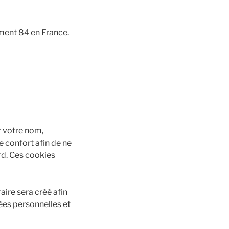
ment 84 en France.
r votre nom,
 confort afin de ne
rd. Ces cookies
ire sera créé afin
ées personnelles et