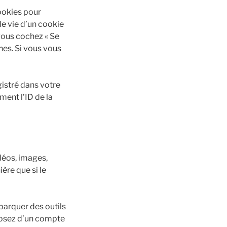
ookies pour
e vie d’un cookie
 vous cochez « Se
es. Si vous vous
gistré dans votre
ent l’ID de la
déos, images,
ère que si le
barquer des outils
sposez d’un compte