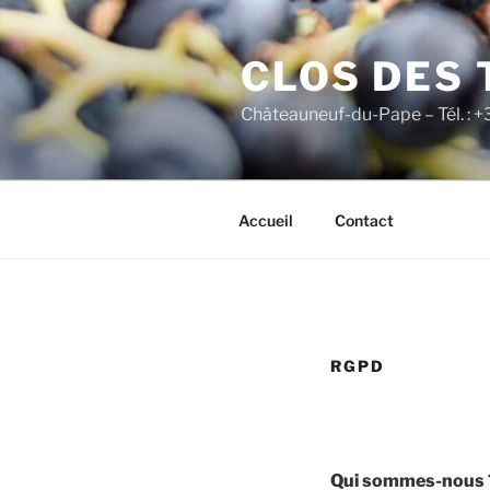
Aller
au
CLOS DES
contenu
principal
Châteauneuf-du-Pape – Tél. : +
Accueil
Contact
RGPD
Qui sommes-nous 